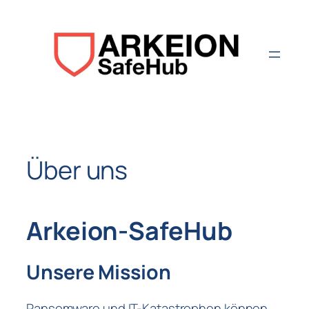
Aller
au
contenu
Über uns
Arkeion-SafeHub
Unsere Mission
Ransomware und IT-Katastrophen können