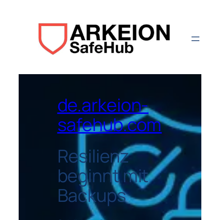
de.arkeion-
safehub.com
Resilienz
beginnt mit
Backups