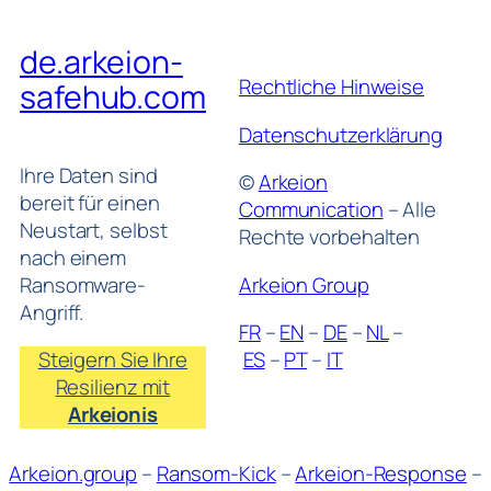
de.arkeion-
Rechtliche Hinweise
safehub.com
Datenschutzerklärung
Ihre Daten sind
©
Arkeion
bereit für einen
Communication
– Alle
Neustart, selbst
Rechte vorbehalten
nach einem
Ransomware-
Arkeion Group
Angriff.
FR
–
EN
–
DE
–
NL
–
Steigern Sie Ihre
ES
–
PT
–
IT
Resilienz mit
Arkeionis
Arkeion.group
–
Ransom-Kick
–
Arkeion-Response
–