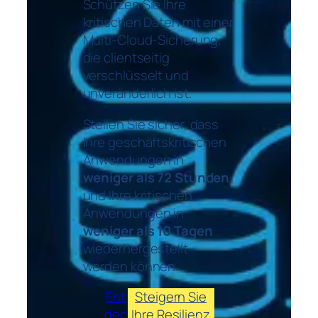
Schützen Sie Ihre
kritischen Daten mit einer
Multi-Cloud-Sicherung,
die clientseitig
verschlüsselt und
unveränderlich ist.
Stellen Sie sicher, dass
Ihre geschäftskritischen
Anwendungen in
weniger als 72 Stunden
und Ihre kritischen
Anwendungen in
weniger als 10 Tagen
wiederhergestellt
werden können.
Ent
Steigern Sie
dec
Ihre Resilienz